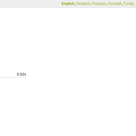
English
,
Deutsch
,
Français
,
Русский
,
Český
,
0.02s