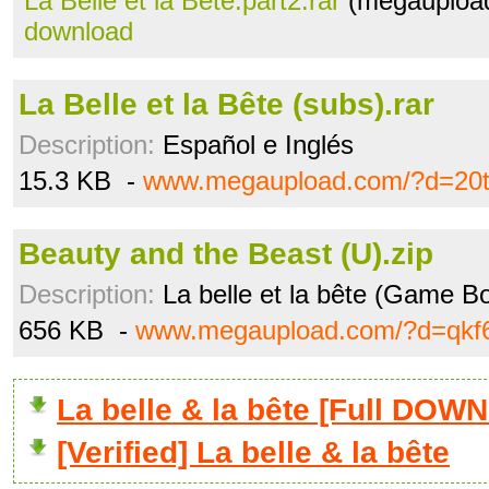
La Belle et la Bête.part2.rar
(megaupload
download
La Belle et la Bête (subs).rar
Description:
Español e Inglés
15.3 KB -
www.megaupload.com/?d=20tr
Beauty and the Beast (U).zip
Description:
La belle et la bête (Game Bo
656 KB -
www.megaupload.com/?d=qkf
La belle & la bête [Full DO
[Verified] La belle & la bête